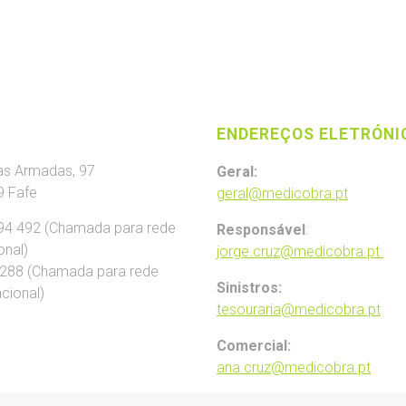
ENDEREÇOS ELETRÓNI
as Armadas, 97
Geral:
9 Fafe
geral@medicobra.pt
494 492 (Chamada para rede
Responsável
:
onal)
jorge.cruz@medicobra.pt
 288 (Chamada para rede
Sinistros:
cional)
tesouraria@medicobra.pt
Comercial:
ana.cruz@medicobra.pt