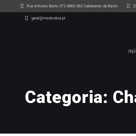
Skip
Rua Antunes Basto 372 4860-363 Cabeceiras de Basto
2
to
content
geral@medicobra.pt
IN
Categoria:
Ch