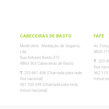
CABECEIRAS DE BASTO
FAFE
Medicobra - Mediação de Seguros,
Av. Forç
Lda
4820-11
Rua Antunes Basto,372
T
. 253 
4860-363 Cabeceiras de Basto
fixa naci
T.
253 661 458 (Chamada para rede
962 119
fixa nacional)
móvel na
961 330 699 (Chamada para rede
móvel nacional)